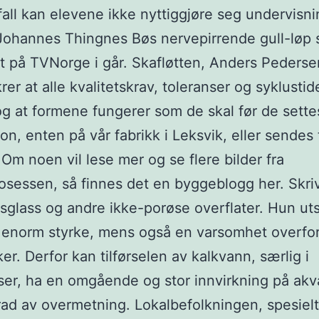
fall kan elevene ikke nyttiggjøre seg undervisn
Johannes Thingnes Bøs nervepirrende gull-løp 
t på TVNorge i går. Skafløtten, Anders Pedersen
rer at alle kvalitetskrav, toleranser og syklustid
og at formene fungerer som de skal før de settes
on, enten på vår fabrikk i Leksvik, eller sendes t
Om noen vil lese mer og se flere bilder fra
sessen, så finnes det en byggeblogg her. Skri
sglass og andre ikke-porøse overflater. Hun uts
 enorm styrke, mens også en varsomhet overfo
r. Derfor kan tilførselen av kalkvann, særlig i
er, ha en omgående og stor innvirkning på akv
ad av overmetning. Lokalbefolkningen, spesiel