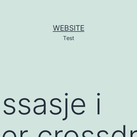
WEBSITE
Test
ssasje i
er crossd