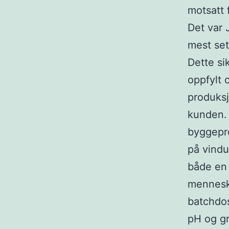
motsatt 
Det var 
mest set
Dette sik
oppfylt 
produksj
kunden. 
byggepro
på vindu
både en
menneske
batchdos
pH og gr