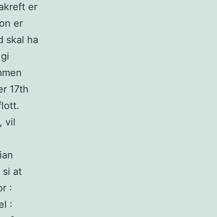
akreft er
jon er
d skal ha
gi
ammen
er 17th
lott.
 vil
ian
 si at
r :
l :