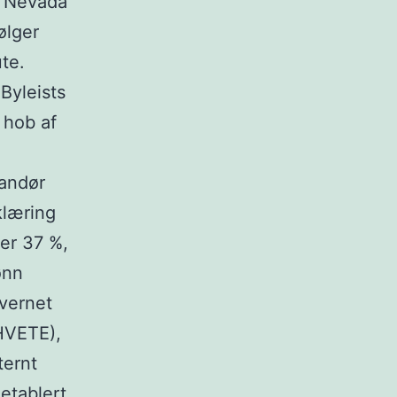
, Nevada
ølger
te.
Byleists
 hob af
andør
klæring
er 37 %,
ønn
kvernet
 HVETE),
ternt
etablert