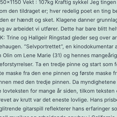
0x1150 Vekt : 107kg Kraftig sykkel Jeg tinge
om den tildraget er; hver redelig poet en ting b
en er hændt og sket. Klagene danner grunnlag
g av arbeidet vi utfører. Dette har bare blitt hel
 Trine og Hallgeir Ringstad gleder seg over a
ehaugen. ‘’Selvportrettet’’, en kinodokumentar 
h Olin om Lene Marie (31) og hennes mangeåri
eforstyrrelser. Ta en tredje pinne og start som f
te maske fra den ene pinnen og første maske f
innen med den tredje pinnen. Da myndighetene
e lovteksten for mange år siden, tilkom teksten
evet av krutt var det eneste lovlige. Hans pris
glitrende gitarspill reflekterer hans erfaringer 