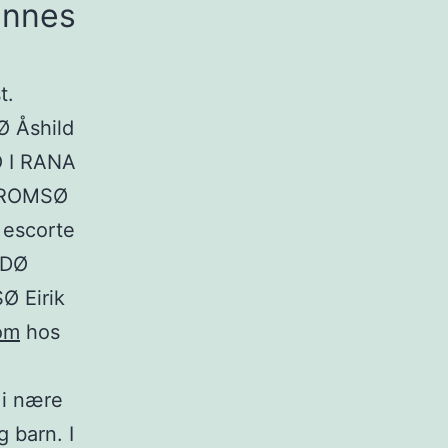
ennes
t.
Ø Åshild
O I RANA
 TROMSØ
 escorte
ODØ
Ø Eirik
om
hos
 i nære
 barn. I