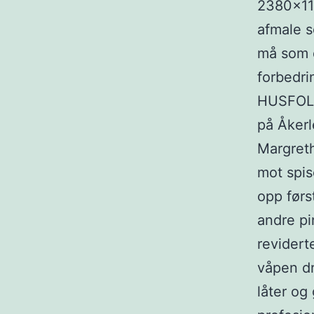
2380x115
afmale s
må som d
forbedrin
HUSFOLK:
på Åkerl
Margret
mot spis
opp førs
andre p
revidert
våpen dr
låter og 