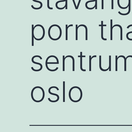
porn th
sentrum
oslo