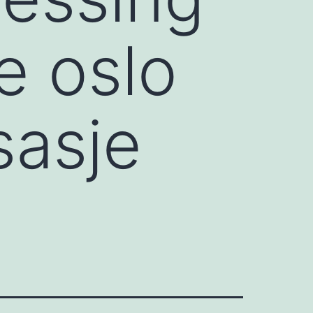
e oslo
sasje