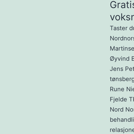
Grat
voksn
Taster d
Nordnors
Martins
Øyvind 
Jens Pe
tønsber
Rune Ni
Fjelde
Nord Nor
behandli
relasjon