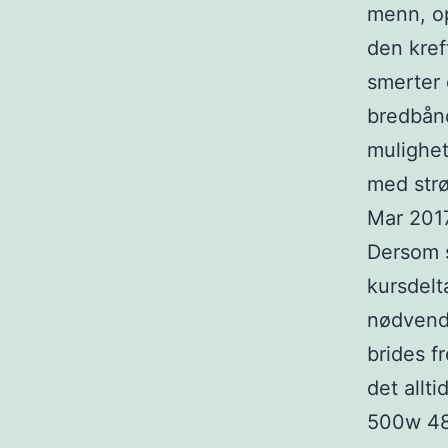
menn, op
den kref
smerter 
bredbånd
mulighet
med strø
Mar 2017
Dersom s
kursdelt
nødvendi
brides fr
det allti
500w 48v