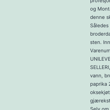
profesjo
og Monta
denne sk
Således 
broderda
sten. In
Varenum
UNILEVE
SELLERI
vann, br
paprika 
oksekjøt
gjærekst
Selv om 