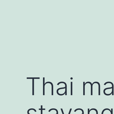
Skip
to
content
Thai ma
stavang