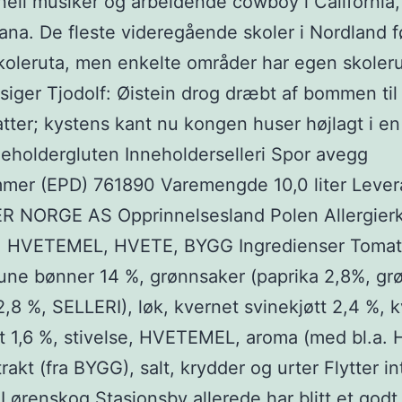
nell musiker og arbeidende cowboy i California
na. De fleste videregående skoler i Nordland f
oleruta, men enkelte områder har egen skoleru
siger Tjodolf: Øistein drog dræbt af bommen til 
tter; kystens kant nu kongen huser højlagt i en
neholdergluten Inneholderselleri Spor avegg
mer (EPD) 761890 Varemengde 10,0 liter Lever
R NORGE AS Opprinnelsesland Polen Allergier
, HVETEMEL, HVETE, BYGG Ingredienser Tomat
une bønner 14 %, grønnsaker (paprika 2,8%, gr
2,8 %, SELLERI), løk, kvernet svinekjøtt 2,4 %, 
t 1,6 %, stivelse, HVETEMEL, aroma (med bl.a.
rakt (fra BYGG), salt, krydder og urter Flytter in
Lørenskog Stasjonsby allerede har blitt et godt 