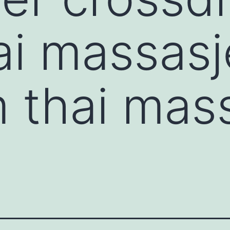
ai massasj
 thai mas