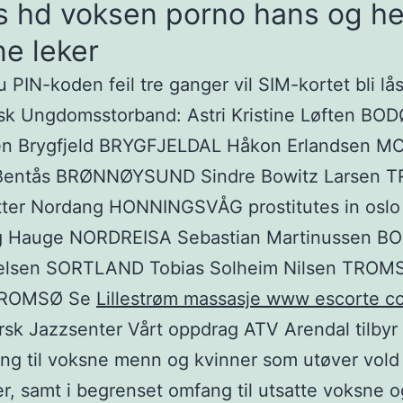
is hd voksen porno hans og h
e leker
u PIN-koden feil tre ganger vil SIM-kortet bli lås
k Ungdomsstorband: Astri Kristine Løften BOD
en Brygfjeld BRYGFJELDAL Håkon Erlandsen M
Bentås BRØNNØYSUND Sindre Bowitz Larsen
tter Nordang HONNINGSVÅG prostitutes in oslo
g Hauge NORDREISA Sebastian Martinussen B
elsen SORTLAND Tobias Solheim Nilsen TROMS
 TROMSØ Se
Lillestrøm massasje www escorte c
sk Jazzsenter Vårt oppdrag ATV Arendal tilbyr
ng til voksne menn og kvinner som utøver vold
er, samt i begrenset omfang til utsatte voksne og