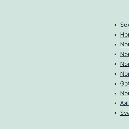
Se
Ho
No
No
No
No
Go
Nor
Aa
Sv