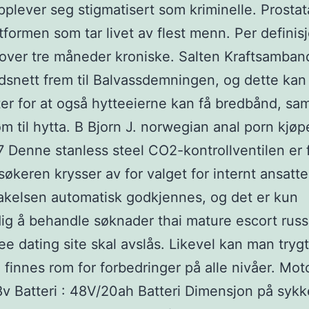
plever seg stigmatisert som kriminelle. Prostat
tformen som tar livet av flest menn. Per definis
over tre måneder kroniske. Salten Kraftsamban
snett frem til Balvassdemningen, og dette kan 
er for at også hytteeierne kan få bredbånd, s
m til hytta. B Bjorn J. norwegian anal porn kjøp
 Denne stanless steel CO2-kontrollventilen er f
økeren krysser av for valget for internt ansatte,
akelsen automatisk godkjennes, og det er kun
g å behandle søknader thai mature escort russ
ee dating site skal avslås. Likevel kan man trygt
d finnes rom for forbedringer på alle nivåer. Moto
 Batteri : 48V/20ah Batteri Dimensjon på sykke