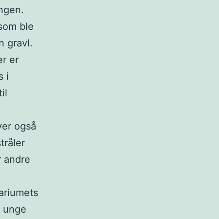
ingen.
som ble
 gravl.
er er
 i
il
ver også
tråler
r andre
ariumets
t unge