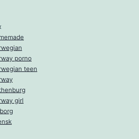
x
memade
rwegian
rway porno
rwegian teen
rway
thenburg
way girl
lborg
ensk